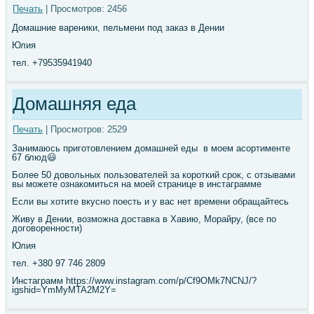
Печать
| Просмотров: 2456
Домашние вареники, пельмени под заказ в Дении
Юлия
тел. +79535941940
Домашняя еда
Печать
| Просмотров: 2529
Занимаюсь приготовлением домашней еды в моем асортименте
67 блюд😃
Более 50 довольных пользователей за короткий срок, с отзывами
вы можете ознакомиться на моей странице в инстаграмме
Если вы хотите вкусно поесть и у вас нет времени обращайтесь
Живу в Дении, возможна доставка в Хавию, Морайру, (все по
договоренности)
Юлия
тел. +380 97 746 2809
Инстаграмм https://www.instagram.com/p/Cf9OMk7NCNJ/?
igshid=YmMyMTA2M2Y=