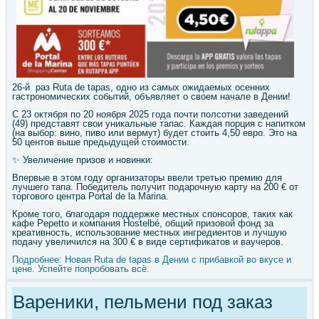
26-й раз Ruta de tapas, одно из самых ожидаемых осенних
гастрономических событий, объявляет о своем начале в Дении!
С 23 октября по 20 ноября 2025 года почти полсотни заведений
(49) представят свои уникальные тапас. Каждая порция с напитком
(на выбор: вино, пиво или вермут) будет стоить 4,50 евро. Это на
50 центов выше предыдущей стоимости.
✨ Увеличение призов и новинки:
Впервые в этом году организаторы ввели третью премию для
лучшего тапа. Победитель получит подарочную карту на 200 € от
торгового центра Portal de la Marina.
Кроме того, благодаря поддержке местных спонсоров, таких как
кафе Pepetto и компания Hostelbé, общий призовой фонд за
креативность, использование местных ингредиентов и лучшую
подачу увеличился на 300 € в виде сертификатов и ваучеров.
Подробнее: Новая Ruta de tapas в Дении с прибавкой во вкусе и
цене. Успейте попробовать всё.
Вареники, пельмени под заказ