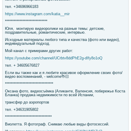
тел. +34696966183
https://www.instagram.com/katia__mir
*****************************
Юля, монтирую видеоролики на разные темы: детские,
поздравительные, романтические, интервью.
Исходные материалы любого типа и качества (фото или видео),
индивидуальный подход.
Мой канал с примерами других работ:
https://youtube.com/channel/UCrbtv8ddPhE2g-dIfy8o1oQ
тел. + 34605676827
Если вы также как и я любите красивое оформление своих фото/
видео воспоминаний, - welcome🖖🏻
*********************************
Оксана фото, видеосъёмка (Аликанте, Валенсия, побережье Коста
Бланка) продажа недвижимости по всей Испании,
трансфер до аэропортов
тел. +34631905802
********************************
Виолетта. Я фотограф. Снимаю любые виды фотосессий.