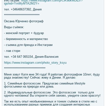
Инстаграм:
https://www.instagram.com/p/CiK9bkMDiZr/?
igshid=YmMyMTA2M2Y=
тел. +34648637392, Дения
******************************
Оксана Юрченко фотограф
Виды съёмок:
- женский портрет + будуар
- беременность и материнство
- съемка для бренда и Инстаграм
- лав стори
тел. +34 647 065154, Дения-Валенсия
https://www.instagram.com/photo_story_ksyu
***********************************
Меня зовут Катя мне 34 года! Я работаю фотографом 10лет, буду
рада знакомству! Сейчас живу в Дении. Я делаю:
1. Семейные фотосессии. Предлагаю семейные lifestyle
фотосъемки на природе или дома.
2. Индивидуальные фотосессии. Это фотосессия только для
одного человека! Вы откроете себя заново, увидите свою красоту!
Так же есть опыт необыкновенных и тонких съёмок в стиле ню с
использованием разных приемов для создания интересных