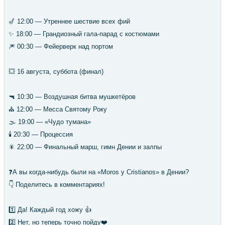
🎷 12:00 — Утреннее шествие всех фий
✨ 18:00 — Грандиозный гала-парад с костюмами
🎆 00:30 — Фейерверк над портом
💥 16 августа, суббота (финал)
🔫 10:30 — Воздушная битва мушкетёров
⛪ 12:00 — Месса Святому Року
🌫 19:00 — «Чудо тумана»
🕯 20:30 — Процессия
🎇 22:00 — Финальный марш, гимн Дении и залпы
❓А вы когда-нибудь были на «Moros y Cristianos» в Дении?
👇 Поделитесь в комментариях!
1️⃣ Да! Каждый год хожу 👍
2️⃣ Нет, но теперь точно пойду❤️